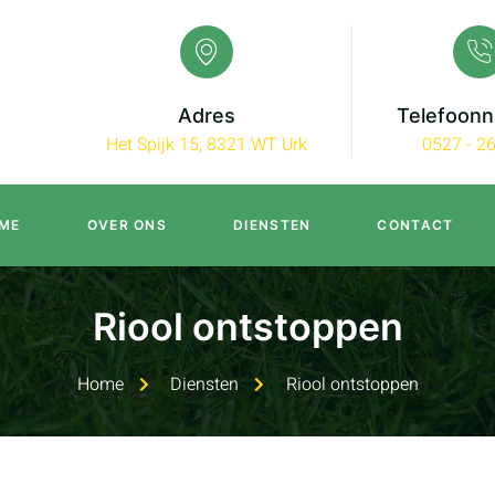
Adres
Telefoon
Het Spijk 15, 8321 WT Urk
0527 - 2
ME
OVER ONS
DIENSTEN
CONTACT
Riool ontstoppen
Home
Diensten
Riool ontstoppen